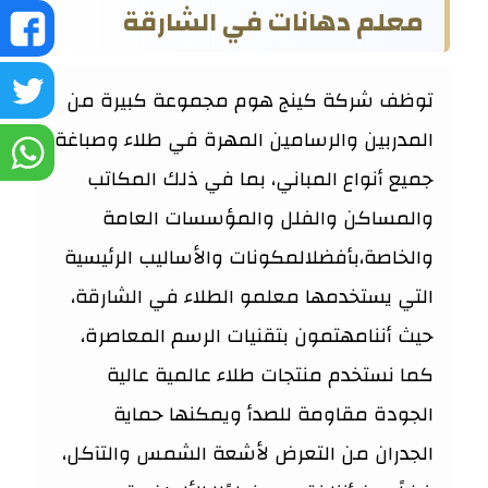
معلم دهانات في الشارقة
ش
ع
ش
توظف شركة كينج هوم مجموعة كبيرة من
ف
المدربين والرسامين المهرة في طلاء وصباغة
ع
ش
جميع أنواع المباني، بما في ذلك المكاتب
تو
ع
والمساكن والفلل والمؤسسات العامة
والخاصة،بأفضلالمكونات والأساليب الرئيسية
و
التي يستخدمها معلمو الطلاء في الشارقة،
حيث أننامهتمون بتقنيات الرسم المعاصرة،
كما نستخدم منتجات طلاء عالمية عالية
الجودة مقاومة للصدأ ويمكنها حماية
الجدران من التعرض لأشعة الشمس والتآكل،