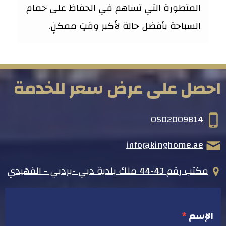
المتطورة التي تساهم في الحفاظ على حمام
السباحة بأفضل حالة لأكبر وقتٍ ممكنٍ.
احصل على عرض سعر للخدمة
0502009814
info@kinghome.ae
مكتب رقم 43-44 ملك بلدية دبي -بردبي - الفهيدي
الإسم
*